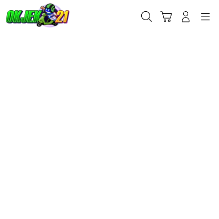
Skip
to
Cari
Troli
Login
Navigation
content