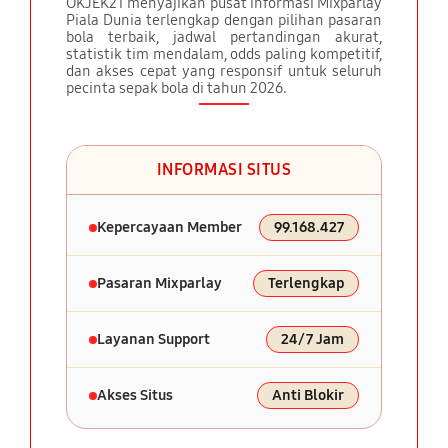
OKJEK21 menyajikan pusat informasi Mixparlay
Piala Dunia terlengkap dengan pilihan pasaran
bola terbaik, jadwal pertandingan akurat,
statistik tim mendalam, odds paling kompetitif,
dan akses cepat yang responsif untuk seluruh
pecinta sepak bola di tahun 2026.
INFORMASI SITUS
Kepercayaan Member
99.168.427
Pasaran Mixparlay
Terlengkap
Layanan Support
24/7 Jam
Akses Situs
Anti Blokir