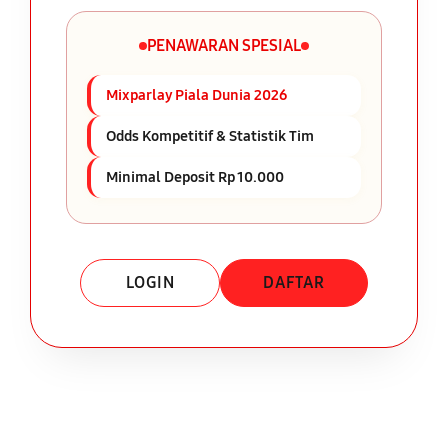
PENAWARAN SPESIAL
Mixparlay Piala Dunia 2026
Odds Kompetitif & Statistik Tim
Minimal Deposit Rp 10.000
LOGIN
DAFTAR
Layer Popup Close