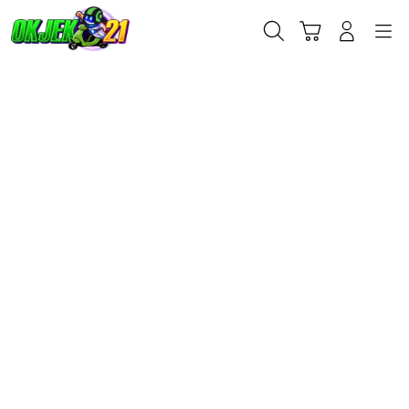
Skip
to
Cari
Troli
Login
Navigation
content