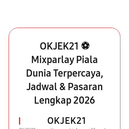
OKJEK21 ⚽
Mixparlay Piala
Dunia Terpercaya,
Jadwal & Pasaran
Lengkap 2026
OKJEK21