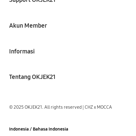
Akun Member
Informasi
Tentang OKJEK21
© 2025 OKJEK21. All rights reserved | CHZ x MOCCA
Indonesia / Bahasa Indonesia