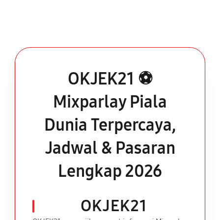
OKJEK21 ⚽
Mixparlay Piala
Dunia Terpercaya,
Jadwal & Pasaran
Lengkap 2026
OKJEK21