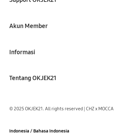
Akun Member
Informasi
Tentang OKJEK21
© 2025 OKJEK21. All rights reserved | CHZ x MOCCA
Indonesia / Bahasa Indonesia